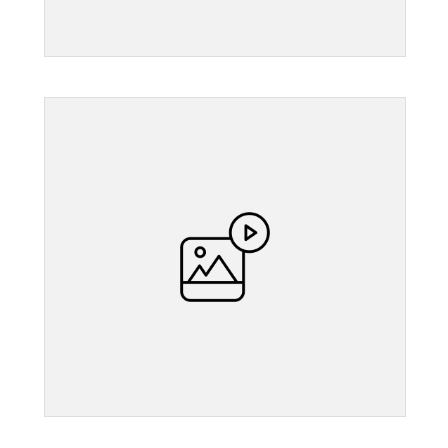
">
">