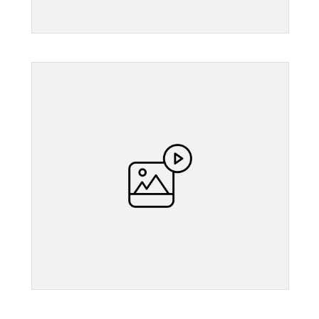
">
">