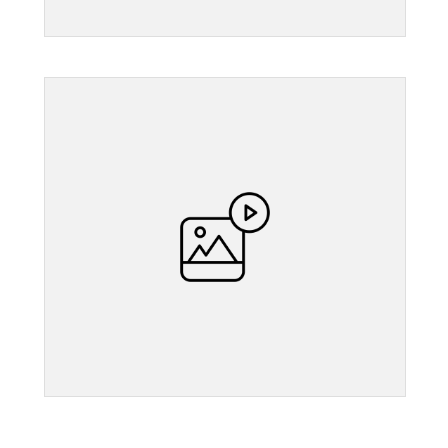
">
">