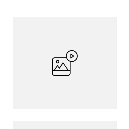
">
">