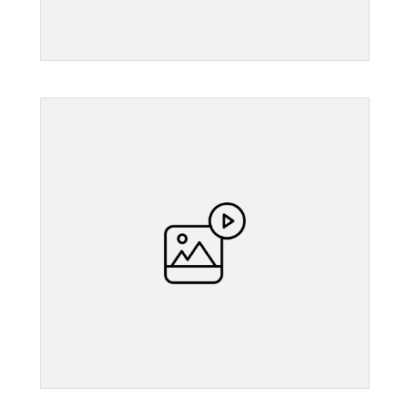
">
">