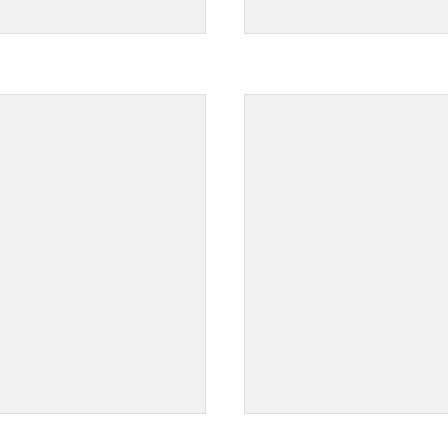
">
">