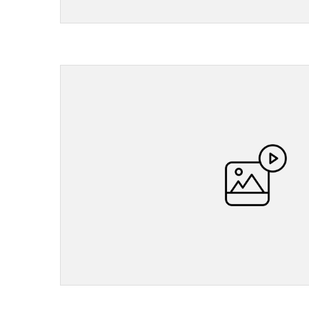
">
">