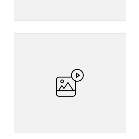
">
">