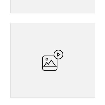
">
">