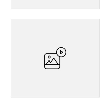
">
">