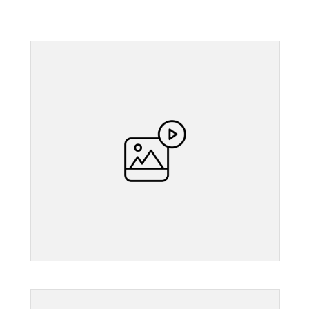
">
">