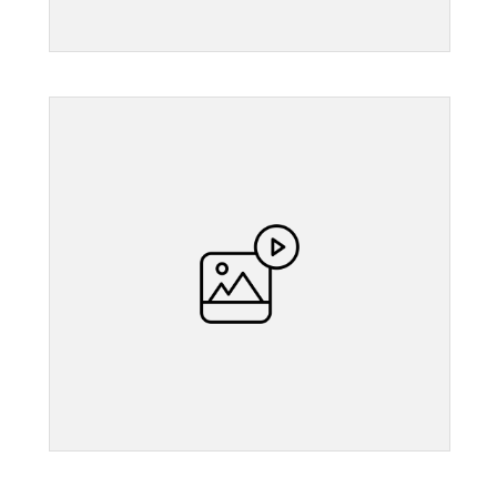
">
">